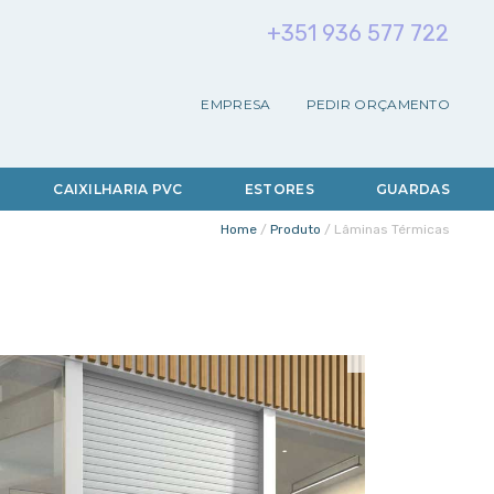
+
3
5
1
9
3
6
5
7
7
7
2
2
EMPRESA
PEDIR ORÇAMENTO
CAIXILHARIA PVC
ESTORES
GUARDAS
Home
/
Produto
/
Lâminas Térmicas