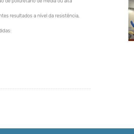
o de poliuretano de média ou alta
es resultados a nível da resistência,
didas: