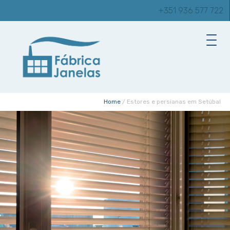
+351 936 577 722
Home
/
Estores e persianas em Setúbal