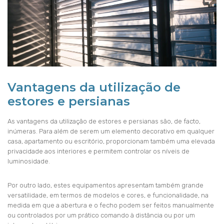
Vantagens da utilização de
estores e persianas
As vantagens da utilização de estores e persianas são, de facto,
inúmeras. Para além de serem um elemento decorativo em qualquer
casa, apartamento ou escritório, proporcionam também uma elevada
privacidade aos interiores e permitem controlar os níveis de
luminosidade.
Por outro lado, estes equipamentos apresentam também grande
versatilidade, em termos de modelos e cores, e funcionalidade, na
medida em que a abertura e o fecho podem ser feitos manualmente
ou controlados por um prático comando à distância ou por um