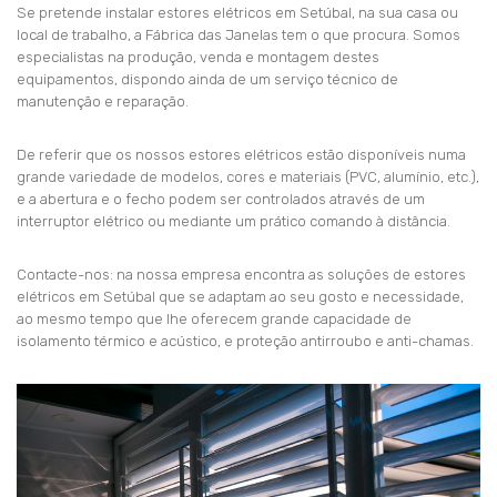
Se pretende instalar estores elétricos em Setúbal, na sua casa ou
local de trabalho, a Fábrica das Janelas tem o que procura. Somos
especialistas na produção, venda e montagem destes
equipamentos, dispondo ainda de um serviço técnico de
manutenção e reparação.
De referir que os nossos estores elétricos estão disponíveis numa
grande variedade de modelos, cores e materiais (PVC, alumínio, etc.),
e a abertura e o fecho podem ser controlados através de um
interruptor elétrico ou mediante um prático comando à distância.
Contacte-nos: na nossa empresa encontra as soluções de estores
elétricos em Setúbal que se adaptam ao seu gosto e necessidade,
ao mesmo tempo que lhe oferecem grande capacidade de
isolamento térmico e acústico, e proteção antirroubo e anti-chamas.