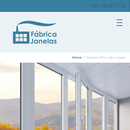
+351 936 577 722
Home
/
Janelas PVC vidro duplo