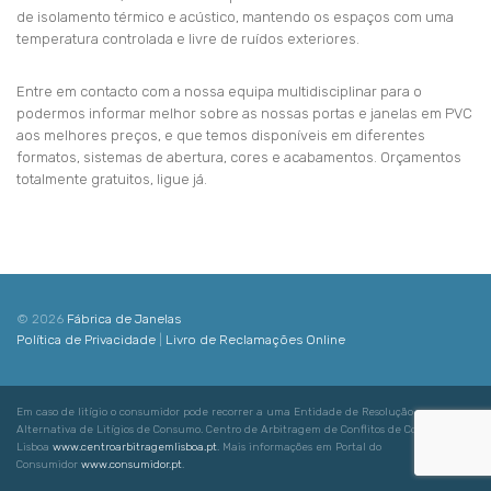
de isolamento térmico e acústico, mantendo os espaços com uma
temperatura controlada e livre de ruídos exteriores.
Entre em contacto com a nossa equipa multidisciplinar para o
podermos informar melhor sobre as nossas portas e janelas em PVC
aos melhores preços, e que temos disponíveis em diferentes
formatos, sistemas de abertura, cores e acabamentos. Orçamentos
totalmente gratuitos, ligue já.
© 2026
Fábrica de Janelas
Política de Privacidade
|
Livro de Reclamações Online
Em caso de litígio o consumidor pode recorrer a uma Entidade de Resolução
Alternativa de Litígios de Consumo. Centro de Arbitragem de Conflitos de Consumo de
Lisboa
www.centroarbitragemlisboa.pt
. Mais informações em Portal do
Consumidor
www.consumidor.pt
.