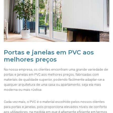
Portas e janelas em PVC aos
melhores preços
Na nossa empresa, os clientes encontram uma grande variedade de
portas e janelas em PVC aos melhores preços, fabricadas com
materiais de qualidade superior, podendo facilmente adaptar-se a
qualquer arquitetura de uma casa ou apartamento, seja ela mais
moderna ou mais rústica.
Cada vez mais, o PVC é o material escolhido pelos nossos clientes
para portas e janelas, pois proporciona elevados níveis de conforto
aos utilizadores, na medida em que é altamente eficiente em termos