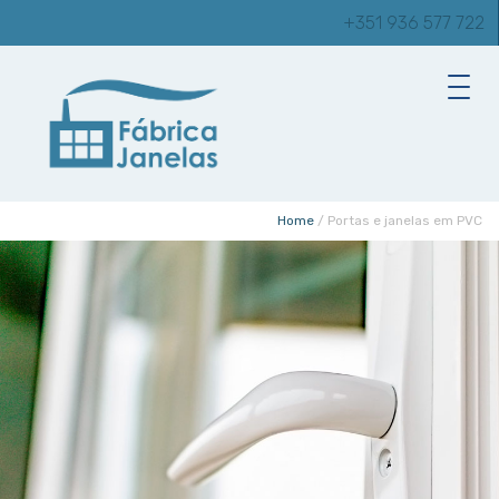
+351 936 577 722
Home
/
Portas e janelas em PVC