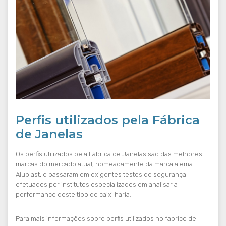
Perfis utilizados pela Fábrica
de Janelas
Os perfis utilizados pela Fábrica de Janelas são das melhores
marcas do mercado atual, nomeadamente da marca alemã
Aluplast, e passaram em exigentes testes de segurança
efetuados por institutos especializados em analisar a
performance deste tipo de caixilharia.
Para mais informações sobre perfis utilizados no fabrico de