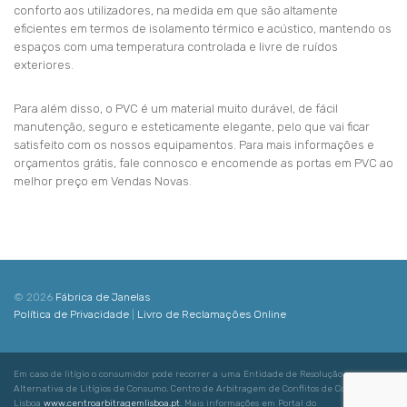
conforto aos utilizadores, na medida em que são altamente
eficientes em termos de isolamento térmico e acústico, mantendo os
espaços com uma temperatura controlada e livre de ruídos
exteriores.
Para além disso, o PVC é um material muito durável, de fácil
manutenção, seguro e esteticamente elegante, pelo que vai ficar
satisfeito com os nossos equipamentos. Para mais informações e
orçamentos grátis, fale connosco e encomende as portas em PVC ao
melhor preço em Vendas Novas.
© 2026
Fábrica de Janelas
Política de Privacidade
|
Livro de Reclamações Online
Em caso de litígio o consumidor pode recorrer a uma Entidade de Resolução
Alternativa de Litígios de Consumo. Centro de Arbitragem de Conflitos de Consumo de
Lisboa
www.centroarbitragemlisboa.pt
. Mais informações em Portal do