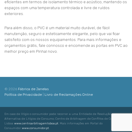
eficientes em termos de isolamento térmico e acústico, mantendo os
espaços com uma temperatura controlada e livre de ruídos
exteriores.
Para além disso, o PVC é um material muito durável, de fácil
manutenção, seguro e esteticamente elegante, pelo que vai ficar
satisfeito com os nossos equipamentos. Para mais informações e
orçamentos grátis, fale connosco e encomende as portas em PVC ao
melhor preço em Pinhal novo.
© 2026
Fábrica de Janelas
Política de Privacidade
|
Livro de Reclamações Online
Em caso de litígio o consumidor pode recorrer a uma Entidade de Resolução
Alternativa de Litígios de Consumo. Centro de Arbitragem de Conflitos de Consumo de
Lisboa
www.centroarbitragemlisboa.pt
. Mais informações em Portal do
Consumidor
www.consumidor.pt
.