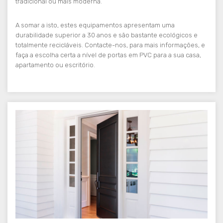
tradicional ou mais moderna.
A somar a isto, estes equipamentos apresentam uma
durabilidade superior a 30 anos e são bastante ecológicos e
totalmente recicláveis. Contacte-nos, para mais informações, e
faça a escolha certa a nível de portas em PVC para a sua casa,
apartamento ou escritório.