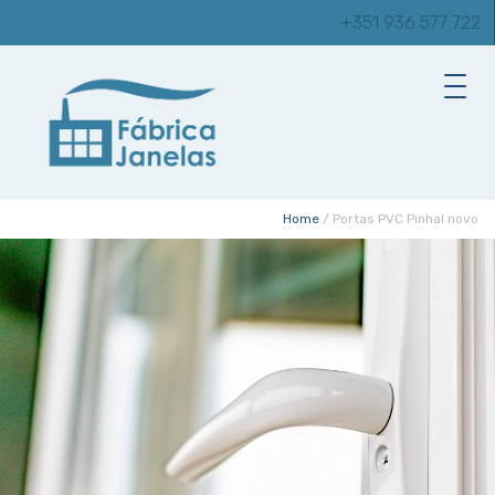
+351 936 577 722
Home
/
Portas PVC Pinhal novo