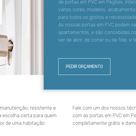
de portas em PVC em Pegões, interio
várias cores, modelos, acabamento
para todos os gostos e necessidade
As nossas portas em PVC podem ser 
apartamentos, e são concebidas co
ser de abrir, de correr ou de fole, e
PEDIR ORÇAMENTO
l manutenção, resistente e
Fale com um dos nossos técn
a escolha certa para quem
com as portas em PVC em Pe
ior de uma habitação.
completamente grátis e damo