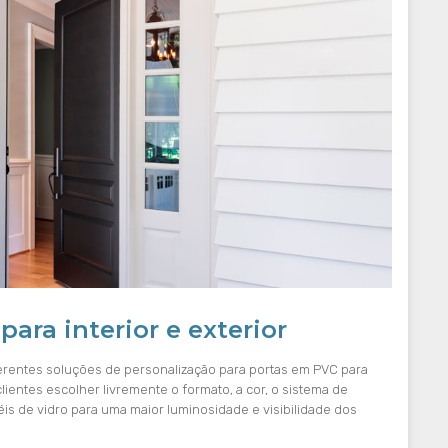
ara interior e exterior
erentes soluções de personalização para portas em PVC para
clientes escolher livremente o formato, a cor, o sistema de
néis de vidro para uma maior luminosidade e visibilidade dos