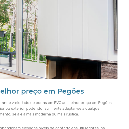
melhor preço em Pegões
rande variedade de portas em PVC ao melhor preço em Pegões,
rior ou exterior, podendo facilmente adaptar-se a qualquer
mento, seja ela mais moderna ou mais rústica.
porcionam elevados níveis de conforto aos utilizadores, na