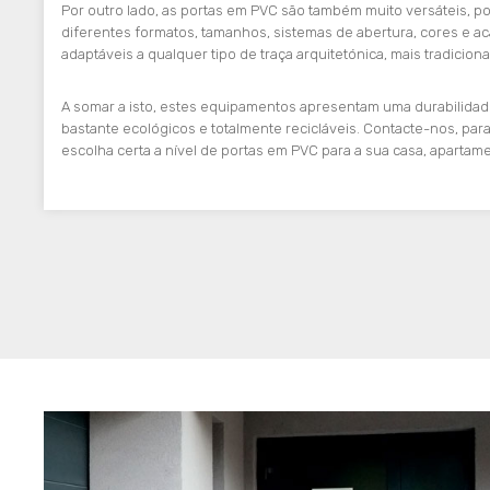
Por outro lado, as portas em PVC são também muito versáteis, 
diferentes formatos, tamanhos, sistemas de abertura, cores e a
adaptáveis a qualquer tipo de traça arquitetónica, mais tradicion
A somar a isto, estes equipamentos apresentam uma durabilidad
bastante ecológicos e totalmente recicláveis. Contacte-nos, para
escolha certa a nível de portas em PVC para a sua casa, apartame