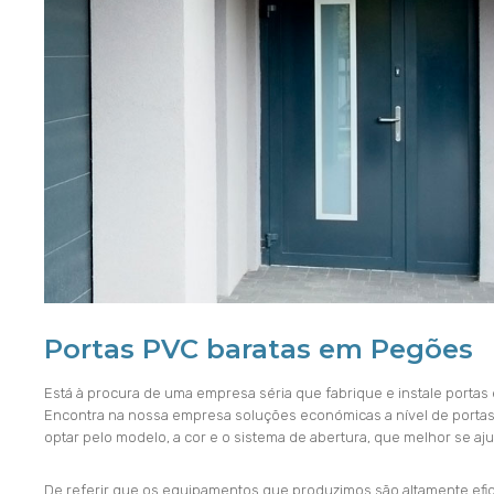
Portas PVC baratas em Pegões
Está à procura de uma empresa séria que fabrique e instale porta
Encontra na nossa empresa soluções económicas a nível de portas 
optar pelo modelo, a cor e o sistema de abertura, que melhor se 
De referir que os equipamentos que produzimos são altamente efi