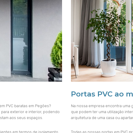
Portas PVC ao 
s em PVC baratas em Pegões?
Na nossa empresa encontra uma g
para exterior e interior, podendo
que podem ter uma utilização inte
ajustam aos seus espaços.
arquitetura de uma casa ou aparta
cientes em termos de isolamento
Todas as nossas portas em PVC pro