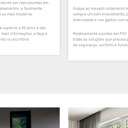
podendo ser reproduzidas em
cabamentos, e facilmente
Graças ao elevado isolamento t
al ou mais moderna.
sempre um bom investimento, p
eletricidade e nos gastos com a
e superior a 30 anos e são
 mais informações, e faça a
Relativamente a portas em PVC p
nto ou escritório.
todas as soluções que precisa 
de segurança, conforto e funci