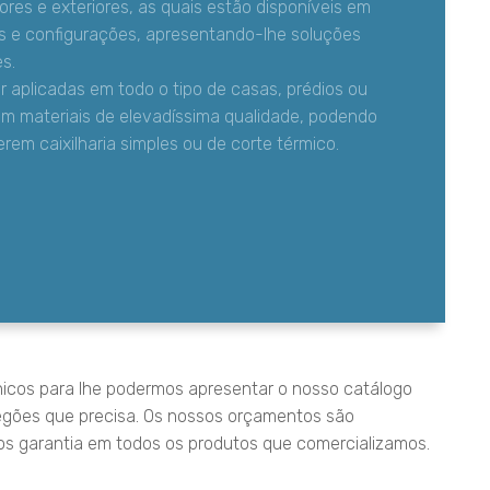
res e exteriores, as quais estão disponíveis em
s e configurações, apresentando-lhe soluções
s.
aplicadas em todo o tipo de casas, prédios ou
m materiais de elevadíssima qualidade, podendo
 terem caixilharia simples ou de corte térmico.
icos para lhe podermos apresentar o nosso catálogo
gões que precisa. Os nossos orçamentos são
s garantia em todos os produtos que comercializamos.