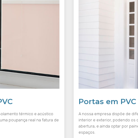
 PVC
Portas em PVC p
solamento térmico e acústico
A nossa empresa dispõe de dif
 uma poupança real na fatura de
interior e exterior, podendo os 
abertura, e ainda optar por pai
espaços.