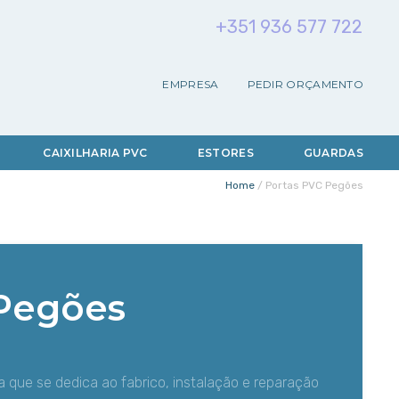
+
3
5
1
9
3
6
5
7
7
7
2
2
EMPRESA
PEDIR ORÇAMENTO
CAIXILHARIA PVC
ESTORES
GUARDAS
Home
/
Portas PVC Pegões
 Pegões
 que se dedica ao fabrico, instalação e reparação