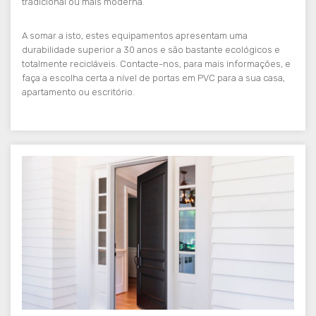
tradicional ou mais moderna.
A somar a isto, estes equipamentos apresentam uma
durabilidade superior a 30 anos e são bastante ecológicos e
totalmente recicláveis. Contacte-nos, para mais informações, e
faça a escolha certa a nível de portas em PVC para a sua casa,
apartamento ou escritório.