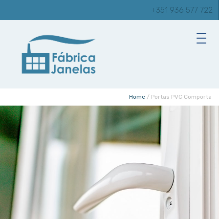
+351 936 577 722
Home
/
Portas PVC Comporta