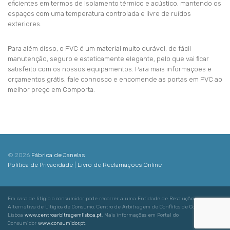
eficientes em termos de isolamento térmico e acústico, mantendo os
espaços com uma temperatura controlada e livre de ruídos
exteriores.
Para além disso, o PVC é um material muito durável, de fácil
manutenção, seguro e esteticamente elegante, pelo que vai ficar
satisfeito com os nossos equipamentos. Para mais informações e
orçamentos grátis, fale connosco e encomende as portas em PVC ao
melhor preço em Comporta.
© 2026
Fábrica de Janelas
Política de Privacidade
|
Livro de Reclamações Online
Em caso de litígio o consumidor pode recorrer a uma Entidade de Resolução
Alternativa de Litígios de Consumo. Centro de Arbitragem de Conflitos de Consumo de
Lisboa
www.centroarbitragemlisboa.pt
. Mais informações em Portal do
Consumidor
www.consumidor.pt
.