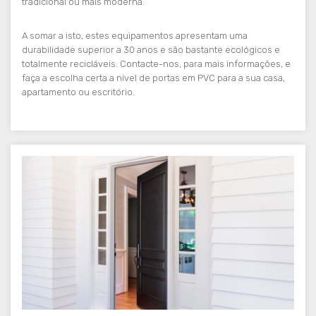
tradicional ou mais moderna.
A somar a isto, estes equipamentos apresentam uma
durabilidade superior a 30 anos e são bastante ecológicos e
totalmente recicláveis. Contacte-nos, para mais informações, e
faça a escolha certa a nível de portas em PVC para a sua casa,
apartamento ou escritório.