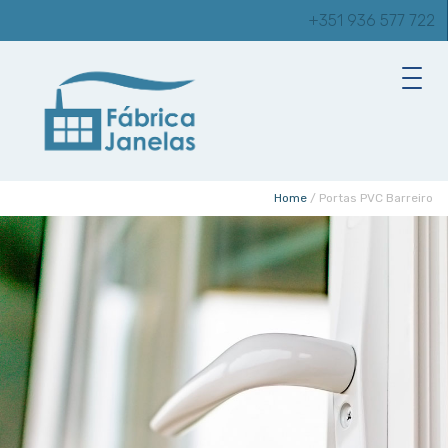
+351 936 577 722
Home
/
Portas PVC Barreiro