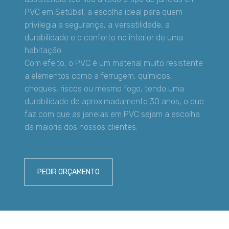
PVC em Setúbal, a escolha ideal para quem
privilegia a segurança, a versatilidade, a
durabilidade e o conforto no interior de uma
habitação.
Com efeito, o PVC é um material muito resistente
a elementos como a ferrugem, químicos,
choques, riscos ou mesmo fogo, tendo uma
durabilidade de aproximadamente 30 anos, o que
faz com que as janelas em PVC sejam a escolha
da maioria dos nossos clientes.
PEDIR ORÇAMENTO