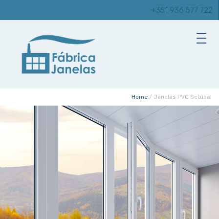
+351 936 577 722
Home
/
Janelas PVC Setúbal