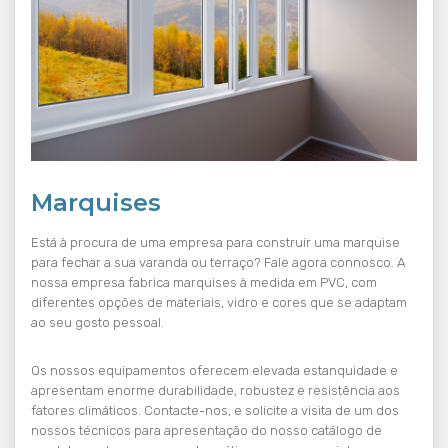
Marquises
Está à procura de uma empresa para construir uma marquise
para fechar a sua varanda ou terraço? Fale agora connosco. A
nossa empresa fabrica marquises à medida em PVC, com
diferentes opções de materiais, vidro e cores que se adaptam
ao seu gosto pessoal.
Os nossos equipamentos oferecem elevada estanquidade e
apresentam enorme durabilidade, robustez e resistência aos
fatores climáticos. Contacte-nos, e solicite a visita de um dos
nossos técnicos para apresentação do nosso catálogo de